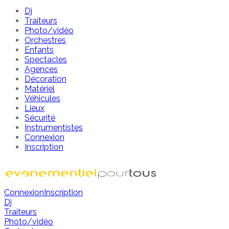
Dj
Traiteurs
Photo/vidéo
Orchestres
Enfants
Spectacles
Agences
Décoration
Matériel
Véhicules
Lieux
Sécurité
Instrumentistes
Connexion
Inscription
Connexion
Inscription
Dj
Traiteurs
Photo/vidéo