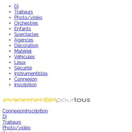
Dj
Traiteurs
Photo/vidéo
Orchestres
Enfants
Spectacles
Agences
Décoration
Matériel
Véhicules
Lieux
Sécurité
Instrumentistes
Connexion
Inscription
Connexion
Inscription
Dj
Traiteurs
Photo/vidéo