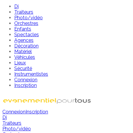
Dj
Traiteurs
Photo/vidéo
Orchestres
Enfants
Spectacles
Agences
Décoration
Matériel
Véhicules
Lieux
Sécurité
Instrumentistes
Connexion
Inscription
Connexion
Inscription
Dj
Traiteurs
Photo/vidéo