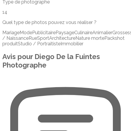
Type de photographe
14
Quel type de photos pouvez vous réaliser ?
Mariage
Mode
Publicitaire
Paysage
Culinaire
Animalier
Grosses
/ Naissance
Rue
Sport
Architecture
Nature morte
Packshot
produit
Studio / Portraitiste
Immobilier
Avis pour
Diego De la Fuintes
Photographe