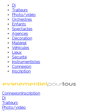
Dj
Traiteurs
Photo/vidéo
Orchestres
Enfants
Spectacles
Agences
Décoration
Matériel
Véhicules
Lieux
Sécurité
Instrumentistes
Connexion
Inscription
Connexion
Inscription
Dj
Traiteurs
Photo/vidéo