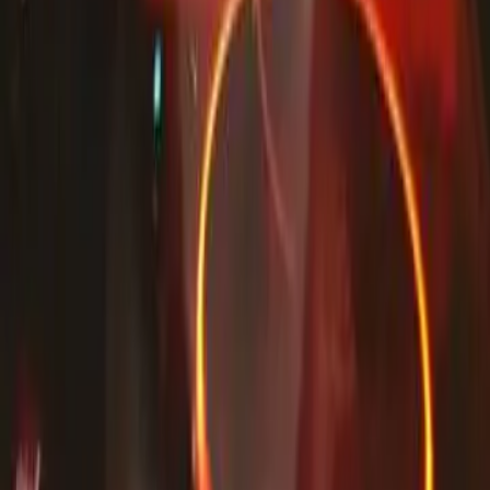
Nos offres
Loema MarketPlace
Events Awards
Qui sommes nous ?
Contact
CGU
CGV
TÉLÉCHARGEZ L'APPLICATION
SUIVEZ-NOUS SUR