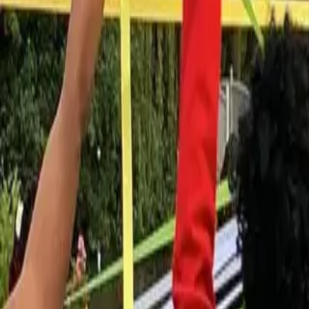
Dj
Traiteurs
Photo/vidéo
Orchestres
Enfants
Spectacles
Agences
Décoration
Matériel
Véhicules
Lieux
Sécurité
Instrumentistes
Connexion
Inscription
Connexion
Inscription
Dj
Traiteurs
Photo/vidéo