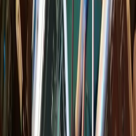
Orchestres
Enfants
Spectacles
Agences
Décoration
Matériel
Véhicules
Lieux
Sécurité
Instrumentistes
Night Fever Événement