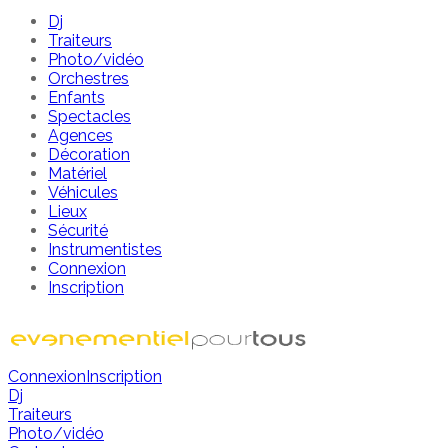
Dj
Traiteurs
Photo/vidéo
Orchestres
Enfants
Spectacles
Agences
Décoration
Matériel
Véhicules
Lieux
Sécurité
Instrumentistes
Connexion
Inscription
Connexion
Inscription
Dj
Traiteurs
Photo/vidéo