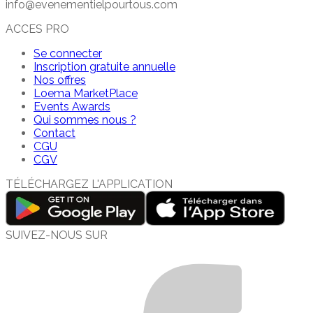
info@evenementielpourtous.com
ACCES PRO
Se connecter
Inscription gratuite annuelle
Nos offres
Loema MarketPlace
Events Awards
Qui sommes nous ?
Contact
CGU
CGV
TÉLÉCHARGEZ L'APPLICATION
SUIVEZ-NOUS SUR