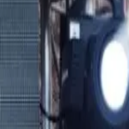
Orchestres
Enfants
Spectacles
Agences
Décoration
Matériel
Véhicules
Lieux
Sécurité
Instrumentistes