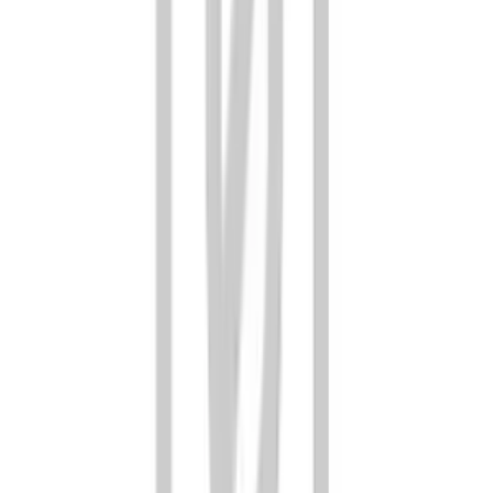
Mauriac - Mauriac (15)
(
4
avis)
4.8
Embarquez pour un voyage d’une soirée à Las Vegas !
Roulette, Boule, Black Jack, Lucky Wheel, Poker…. Nous
disposons de 6 tables de casino et 6 tables de poker qui
permettront à vos convives de passer un agréable
moment. Les participants se verront remettre une somme
en jetons en début de soirée pour leur permettre de
(re)découvrir les différentes tables animées par nos
croupiers. A la fin de la soirée, les convives échangeront
leurs jetons contre un billet pour participer à une vente aux
enchères qui récompensera les plus chanceux de
l’animation. Ce moment convivial et qualitatif ravira le
public.
Voir profil