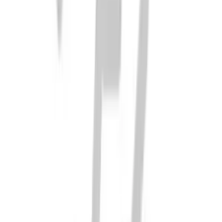
casino à Mauriac
Décrivez votre projet et échangez
avec les prestataires les plus
proches
Chargement...
Créer mon évènement
Nos prestataires «Soirée casino à Mauriac»
Rechercher