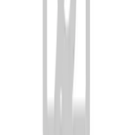
Nous contacter
1
Chargement...
Comparez des devis pour d'autres
prestataires dans la même ville
:
LOEMA
50 Av. des Caillols
13012 Marseille
E-mail :